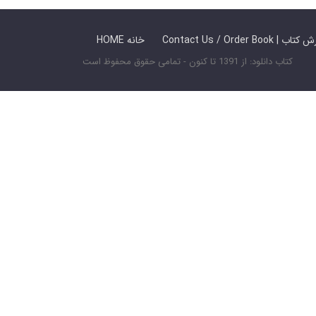
 ما / سفارش کتاب
HOME خانه
کتاب دانلود: از 1391 تا کنون - تمامی حقوق محفوظ است