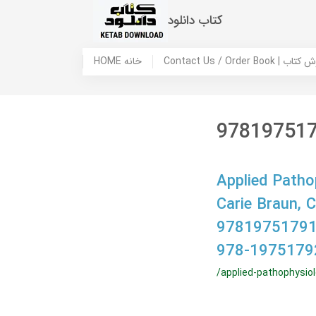
کتاب دانلود
 ما / سفارش کتاب
HOME خانه
97819751
Applied Patho
Carie Braun,
97819751791
978-1975179
/applied-pathophysio