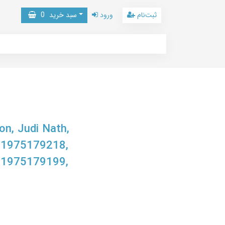
ثبت‌نام
ورود
سبد خرید
0
on, Judi Nath,
, 1975179218,
-1975179199,