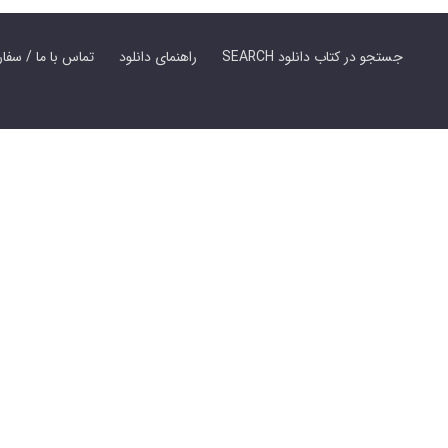
SEARCH جستجو در کتاب دانلود
راهنمای دانلود
Contact Us / Order Book | تماس با