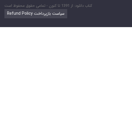
کتاب دانلود: از 1391 تا کنون - تمامی حقوق محفوظ است
Refund Policy سیاست بازپرداخت