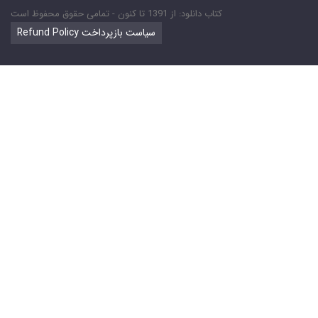
کتاب دانلود: از 1391 تا کنون - تمامی حقوق محفوظ است
Refund Policy سیاست بازپرداخت