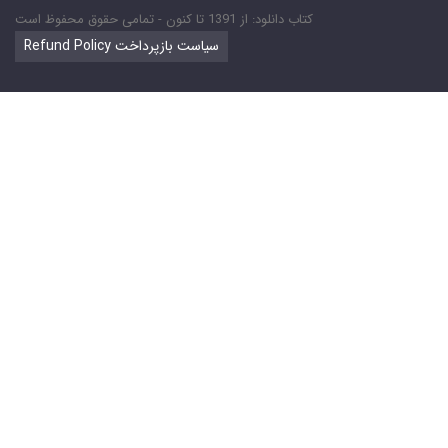
کتاب دانلود: از 1391 تا کنون - تمامی حقوق محفوظ است
Refund Policy سیاست بازپرداخت