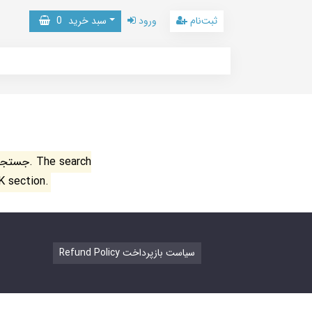
ثبت‌نام
ورود
سبد خرید
0
جستجو ن
K section.
Refund Policy سیاست بازپرداخت