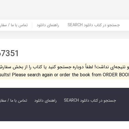
SEARCH جستجو در کتاب دانلود
راهنمای دانلود
Contact Us / Order Book | تماس با
67351
تیجه‌ای نداشت! لطفاً دوباره جستجو کنید یا کتاب را از بخش سفارش کتاب س
esults! Please search again or order the book from ORDER BOO
SEARCH جستجو در کتاب دانلود
راهنمای دانلود
Contact Us / Order Book | تماس با