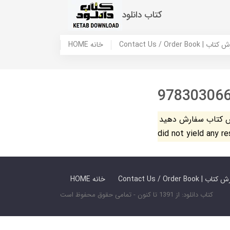
کتاب دانلود
 ما / سفارش کتاب
HOME خانه
97830306
فارش دهید. The search
did not yield any r
 ما / سفارش کتاب
HOME خانه
کتاب دانلود: از 1391 تا کنون - تمامی حقوق محفوظ است