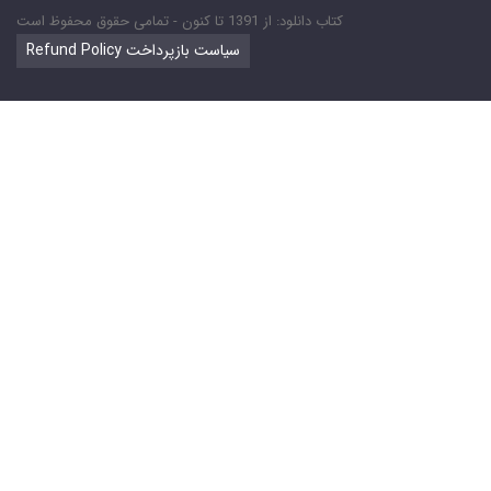
کتاب دانلود: از 1391 تا کنون - تمامی حقوق محفوظ است
Refund Policy سیاست بازپرداخت