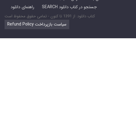
SEARCH جستجو در کتاب دانلود
راهنمای دانلود
کتاب دانلود: از 1391 تا کنون - تمامی حقوق محفوظ است
Refund Policy سیاست بازپرداخت