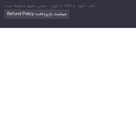
کتاب دانلود: از 1391 تا کنون - تمامی حقوق محفوظ است
Refund Policy سیاست بازپرداخت