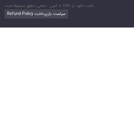
کتاب دانلود: از 1391 تا کنون - تمامی حقوق محفوظ است
Refund Policy سیاست بازپرداخت