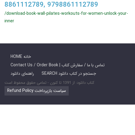
8861112789, 9798861112789
/download-book-wall-pilates-workouts-for-women-unlock-your-
inner
HOME خانه
Contact Us / Order Book | تماس با ما / سفارش کتاب
SEARCH جستجو در کتاب دانلود
راهنمای دانلود
کتاب دانلود: از 1391 تا کنون - تمامی حقوق محفوظ است
Refund Policy سیاست بازپرداخت