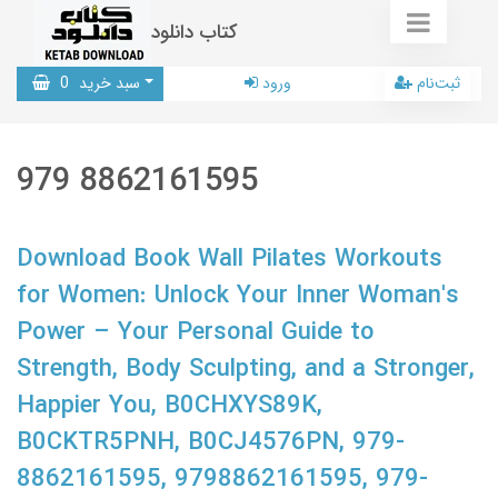
کتاب دانلود
ثبت‌نام
ورود
سبد خرید
0
979 8862161595
Download Book Wall Pilates Workouts
for Women: Unlock Your Inner Woman's
Power – Your Personal Guide to
Strength, Body Sculpting, and a Stronger,
Happier You, B0CHXYS89K,
B0CKTR5PNH, B0CJ4576PN, 979-
8862161595, 9798862161595, 979-