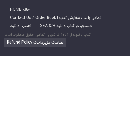
HOME خانه
Contact Us / Order Book | تماس با ما / سفارش کتاب
SEARCH جستجو در کتاب دانلود
راهنمای دانلود
کتاب دانلود: از 1391 تا کنون - تمامی حقوق محفوظ است
Refund Policy سیاست بازپرداخت