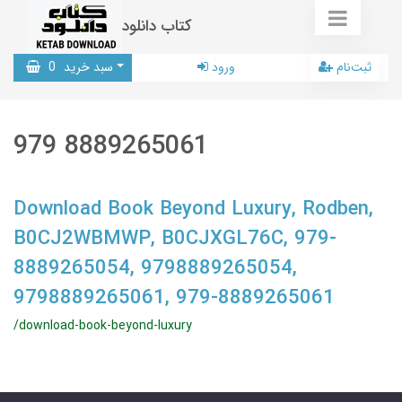
کتاب دانلود
ثبت‌نام
ورود
سبد خرید
0
979 8889265061
Download Book Beyond Luxury, Rodben,
B0CJ2WBMWP, B0CJXGL76C, 979-
8889265054, 9798889265054,
9798889265061, 979-8889265061
/download-book-beyond-luxury