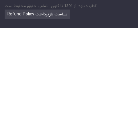
کتاب دانلود: از 1391 تا کنون - تمامی حقوق محفوظ است
Refund Policy سیاست بازپرداخت