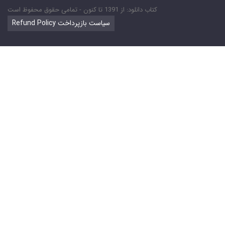
کتاب دانلود: از 1391 تا کنون - تمامی حقوق محفوظ است
Refund Policy سیاست بازپرداخت