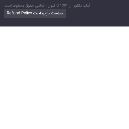
کتاب دانلود: از 1391 تا کنون - تمامی حقوق محفوظ است
Refund Policy سیاست بازپرداخت