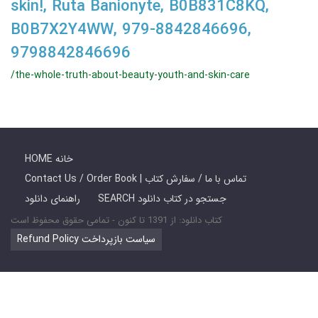
skin!, Ruta Banionyte, B0B831C8KQ,
B0B7X2Y4WW, 979-8842846696,
9798842846696
/the-whole-truth-about-beauty-youth-and-skin-care
HOME خانه
Contact Us / Order Book | تماس با ما / سفارش کتاب
SEARCH جستجو در کتاب دانلود
راهنمای دانلود
کتاب دانلود: از 1391 تا کنون - تمامی حقوق محفوظ است
Refund Policy سیاست بازپرداخت