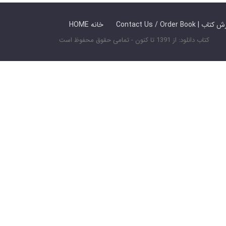
 ما / سفارش کتاب
HOME خانه
کتاب دانلود: از 1391 تا کنون - تمامی حقوق محفوظ است