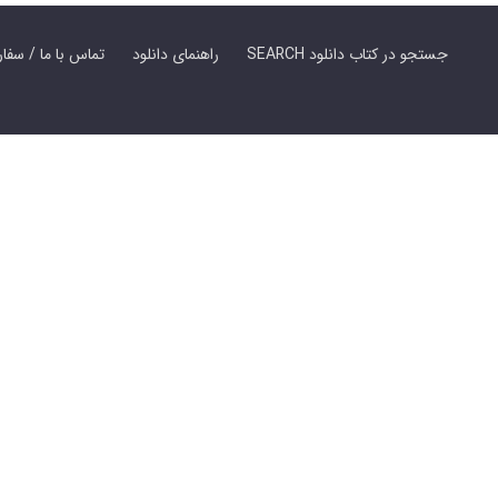
SEARCH جستجو در کتاب دانلود
راهنمای دانلود
Contact Us / Order Book | تماس با