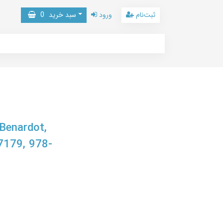
ثبت‌نام
ورود
سبد خرید
0
 Benardot,
179, 978-