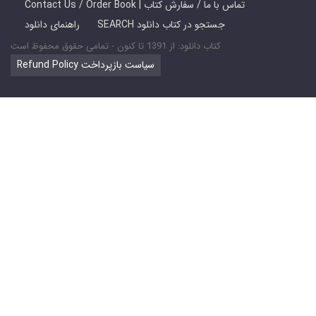
Contact Us / Order Book | تماس با ما / سفارش کتاب
SEARCH جستجو در کتاب دانلود
راهنمای دانلود
کتاب دانلود: از 1391 تا کنون - تمامی حقوق محفوظ است
Refund Policy سیاست بازپرداخت