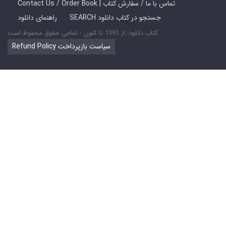
Contact Us / Order Book | تماس با ما / سفارش کتاب
SEARCH جستجو در کتاب دانلود
راهنمای دانلود
کتاب دانلود: از 1391 تا کنون - تمامی حقوق محفوظ است
Refund Policy سیاست بازپرداخت