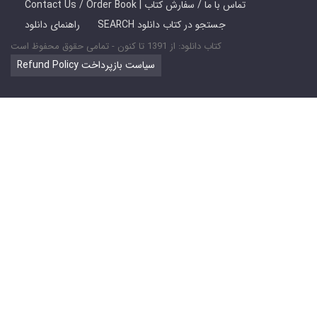
Contact Us / Order Book | تماس با ما / سفارش کتاب
SEARCH جستجو در کتاب دانلود
راهنمای دانلود
کتاب دانلود: از 1391 تا کنون - تمامی حقوق محفوظ است
Refund Policy سیاست بازپرداخت