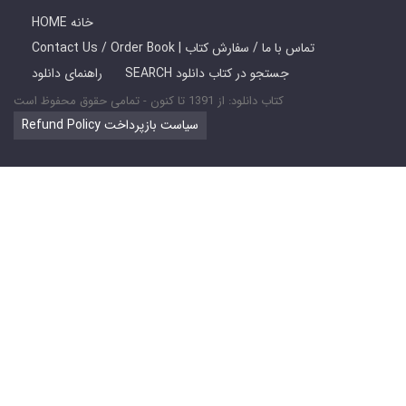
HOME خانه
Contact Us / Order Book | تماس با ما / سفارش کتاب
SEARCH جستجو در کتاب دانلود
راهنمای دانلود
کتاب دانلود: از 1391 تا کنون - تمامی حقوق محفوظ است
Refund Policy سیاست بازپرداخت