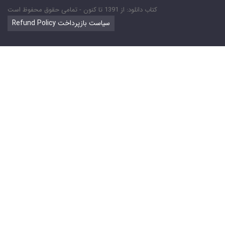
کتاب دانلود: از 1391 تا کنون - تمامی حقوق محفوظ است
Refund Policy سیاست بازپرداخت