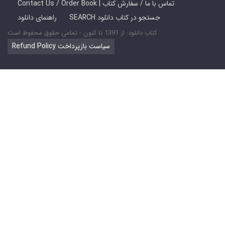
Contact Us / Order Book | تماس با ما / سفارش کتاب
SEARCH جستجو در کتاب دانلود
راهنمای دانلود
کتاب دانلود: از 1391 تا کنون - تمامی حقوق محفوظ است
Refund Policy سیاست بازپرداخت