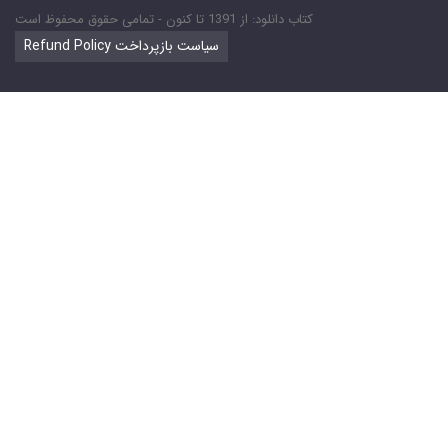
کتاب دانلود: از 1391 تا کنون - تمامی حقوق محفوظ است
Refund Policy سیاست بازپرداخت