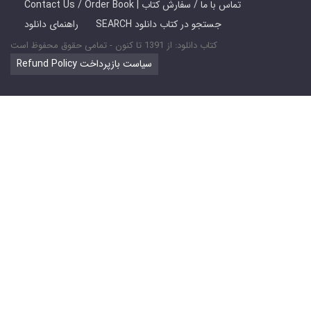
Contact Us / Order Book | تماس با ما / سفارش کتاب
SEARCH جستجو در کتاب دانلود
راهنمای دانلود
کتاب دانلود: از 1391 تا کنون - تمامی حقوق محفوظ است
Refund Policy سیاست بازپرداخت