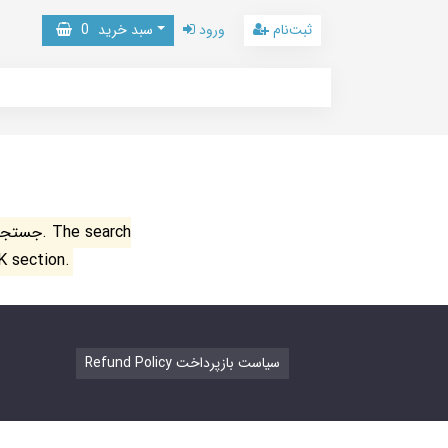
ثبت‌نام
ورود
سبد خرید
0
جستجو ن
K section.
Refund Policy سیاست بازپرداخت