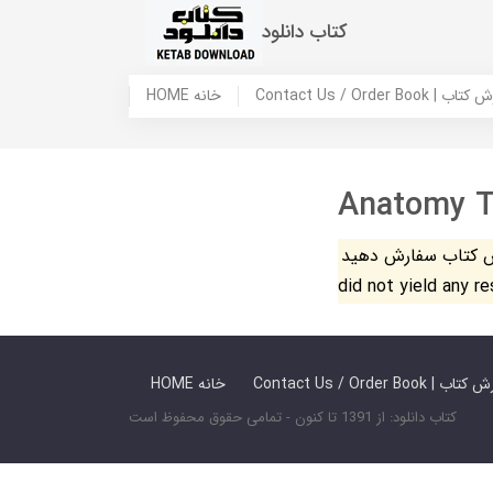
کتاب دانلود
 ما / سفارش کتاب
HOME خانه
Anatomy T
فارش دهید. The search
did not yield any r
 ما / سفارش کتاب
HOME خانه
کتاب دانلود: از 1391 تا کنون - تمامی حقوق محفوظ است