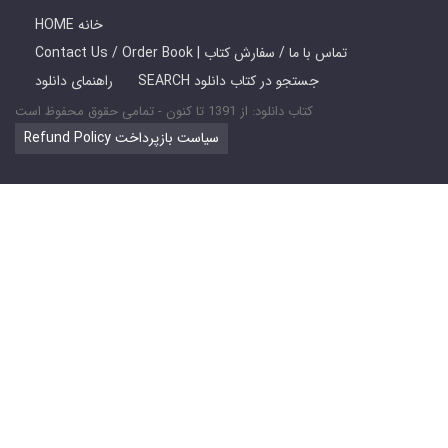
HOME خانه
Contact Us / Order Book | تماس با ما / سفارش کتاب
SEARCH جستجو در کتاب دانلود
راهنمای دانلود
کتاب دانلود: از 1391 تا کنون - تمامی حقوق محفوظ است
Refund Policy سیاست بازپرداخت