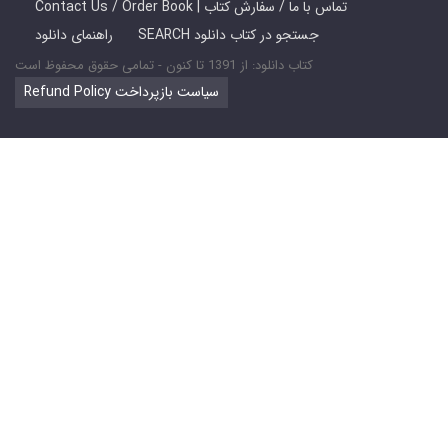
Contact Us / Order Book | تماس با ما / سفارش کتاب
SEARCH جستجو در کتاب دانلود
راهنمای دانلود
کتاب دانلود: از 1391 تا کنون - تمامی حقوق محفوظ است
Refund Policy سیاست بازپرداخت