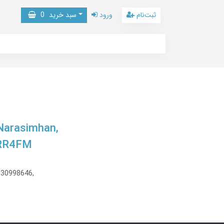
ثبت‌نام
ورود
سبد خرید
0
 Narasimhan,
5RR4FM
030998646,