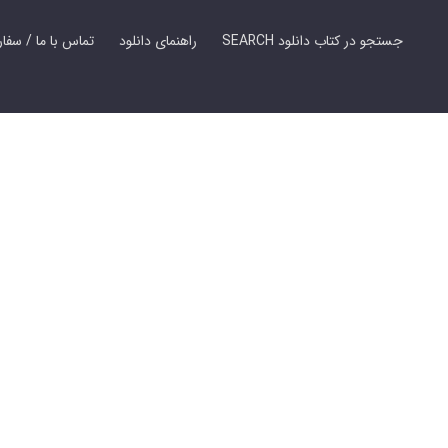
SEARCH جستجو در کتاب دانلود
راهنمای دانلود
Contact Us / Order Book | تماس با