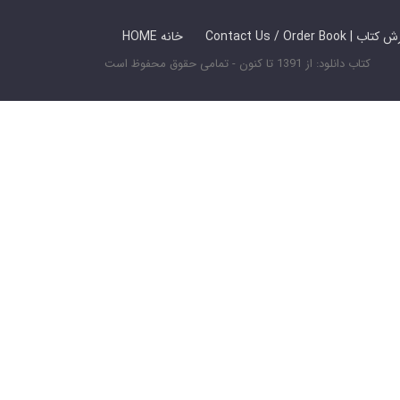
 ما / سفارش کتاب
HOME خانه
کتاب دانلود: از 1391 تا کنون - تمامی حقوق محفوظ است