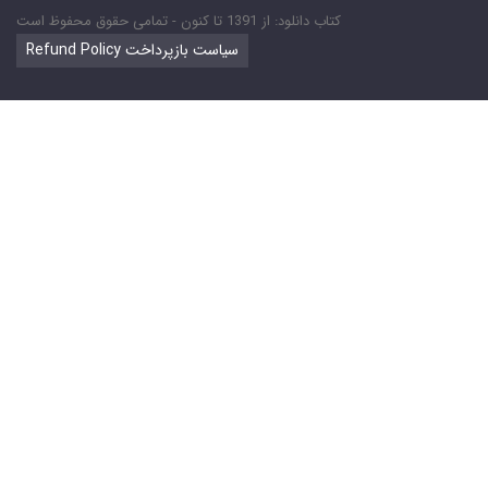
کتاب دانلود: از 1391 تا کنون - تمامی حقوق محفوظ است
Refund Policy سیاست بازپرداخت