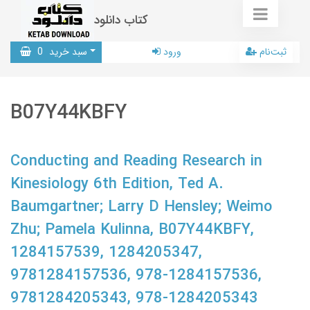
کتاب دانلود
ثبت‌نام
ورود
سبد خرید
0
B07Y44KBFY
Conducting and Reading Research in
Kinesiology 6th Edition, Ted A.
Baumgartner; Larry D Hensley; Weimo
Zhu; Pamela Kulinna, B07Y44KBFY,
1284157539, 1284205347,
9781284157536, 978-1284157536,
9781284205343, 978-1284205343