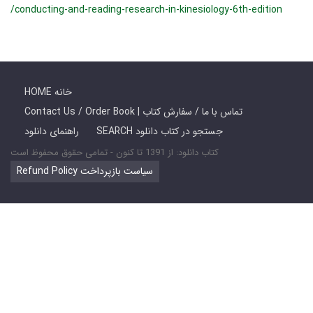
/conducting-and-reading-research-in-kinesiology-6th-edition
HOME خانه
Contact Us / Order Book | تماس با ما / سفارش کتاب
SEARCH جستجو در کتاب دانلود
راهنمای دانلود
کتاب دانلود: از 1391 تا کنون - تمامی حقوق محفوظ است
Refund Policy سیاست بازپرداخت