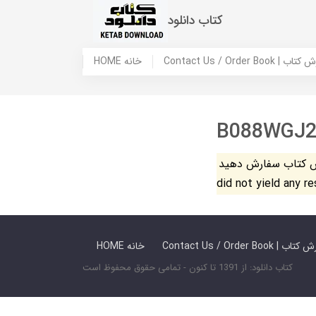
کتاب دانلود
 ما / سفارش کتاب
HOME خانه
B088WGJ2
فارش دهید. The search
did not yield any r
 ما / سفارش کتاب
HOME خانه
کتاب دانلود: از 1391 تا کنون - تمامی حقوق محفوظ است