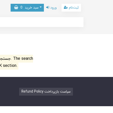
ثبت‌نام
ورود
سبد خرید
0
جستجو ن
K section.
Refund Policy سیاست بازپرداخت