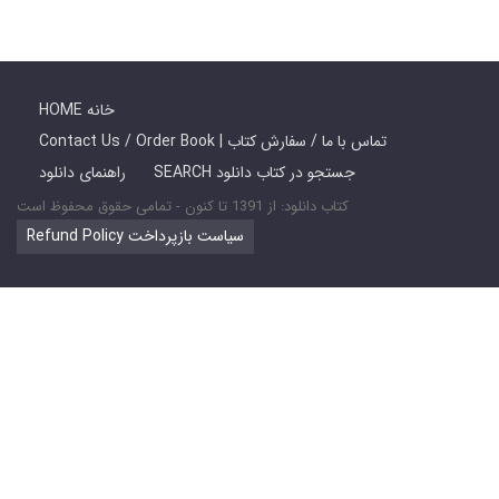
HOME خانه
Contact Us / Order Book | تماس با ما / سفارش کتاب
SEARCH جستجو در کتاب دانلود
راهنمای دانلود
کتاب دانلود: از 1391 تا کنون - تمامی حقوق محفوظ است
Refund Policy سیاست بازپرداخت