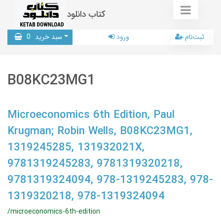
کتاب دانلود
ثبت‌نام
ورود
سبد خرید
0
B08KC23MG1
Microeconomics 6th Edition, Paul
Krugman; Robin Wells, B08KC23MG1,
1319245285, 131932021X,
9781319245283, 9781319320218,
9781319324094, 978-1319245283, 978-
1319320218, 978-1319324094
/microeconomics-6th-edition