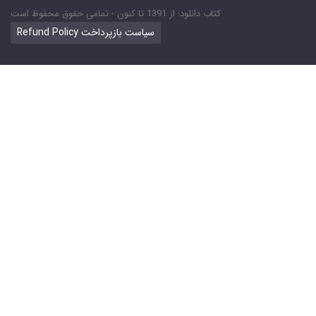
کتاب دانلود: از 1391 تا کنون - تمامی حقوق محفوظ است
Refund Policy سیاست بازپرداخت