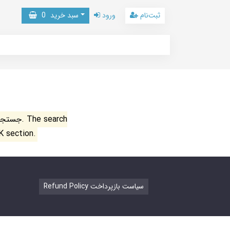
ثبت‌نام
ورود
سبد خرید
0
جستجو ن
K section.
Refund Policy سیاست بازپرداخت