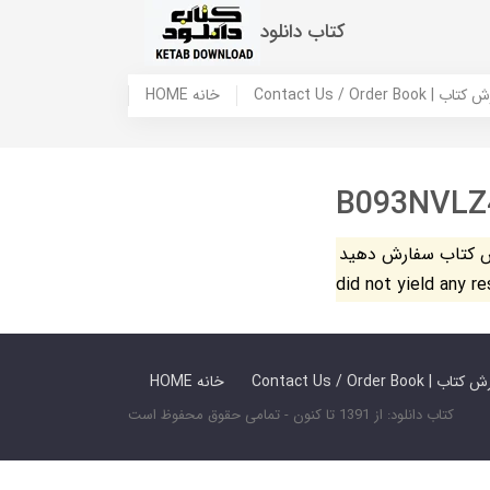
کتاب دانلود
 ما / سفارش کتاب
HOME خانه
B093NVLZ
فارش دهید. The search
did not yield any r
 ما / سفارش کتاب
HOME خانه
کتاب دانلود: از 1391 تا کنون - تمامی حقوق محفوظ است