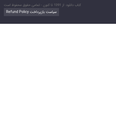
کتاب دانلود: از 1391 تا کنون - تمامی حقوق محفوظ است
Refund Policy سیاست بازپرداخت