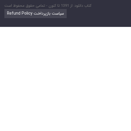
کتاب دانلود: از 1391 تا کنون - تمامی حقوق محفوظ است
Refund Policy سیاست بازپرداخت