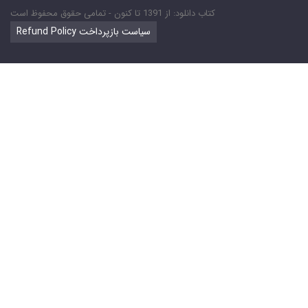
کتاب دانلود: از 1391 تا کنون - تمامی حقوق محفوظ است
Refund Policy سیاست بازپرداخت