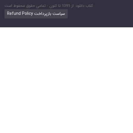
کتاب دانلود: از 1391 تا کنون - تمامی حقوق محفوظ است
Refund Policy سیاست بازپرداخت