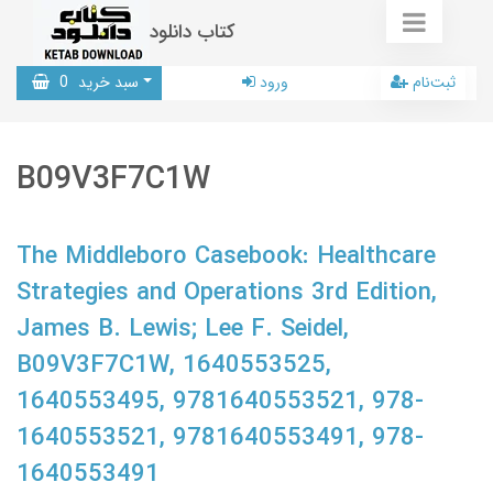
کتاب دانلود
ثبت‌نام
ورود
سبد خرید
0
B09V3F7C1W
The Middleboro Casebook: Healthcare
Strategies and Operations 3rd Edition,
James B. Lewis; Lee F. Seidel,
B09V3F7C1W, 1640553525,
1640553495, 9781640553521, 978-
1640553521, 9781640553491, 978-
1640553491