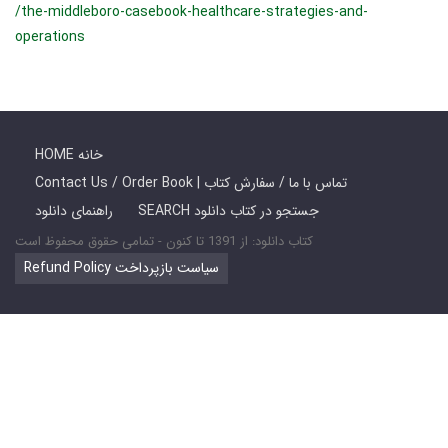
/the-middleboro-casebook-healthcare-strategies-and-
operations
HOME خانه
Contact Us / Order Book | تماس با ما / سفارش کتاب
SEARCH جستجو در کتاب دانلود
راهنمای دانلود
کتاب دانلود: از 1391 تا کنون - تمامی حقوق محفوظ است
Refund Policy سیاست بازپرداخت