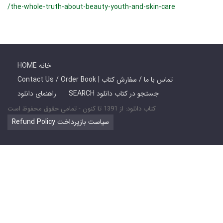
/the-whole-truth-about-beauty-youth-and-skin-care
HOME خانه
Contact Us / Order Book | تماس با ما / سفارش کتاب
SEARCH جستجو در کتاب دانلود
راهنمای دانلود
کتاب دانلود: از 1391 تا کنون - تمامی حقوق محفوظ است
Refund Policy سیاست بازپرداخت