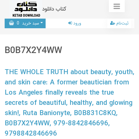
کتاب دانلود
ثبت‌نام
ورود
سبد خرید
0
B0B7X2Y4WW
THE WHOLE TRUTH about beauty, youth,
and skin care: A former beautician from
Los Angeles finally reveals the true
secrets of beautiful, healthy, and glowing
skin!, Ruta Banionyte, B0B831C8KQ,
B0B7X2Y4WW, 979-8842846696,
9798842846696