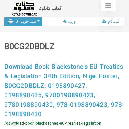
کتاب دانلود
ثبت‌نام
ورود
سبد خرید
0
B0CG2DBDLZ
Download Book Blackstone's EU Treaties
& Legislation 34th Edition, Nigel Foster,
B0CG2DBDLZ, 0198890427,
0198890435, 9780198890423,
9780198890430, 978-0198890423, 978-
0198890430
/download-book-blackstones-eu-treaties-legislation