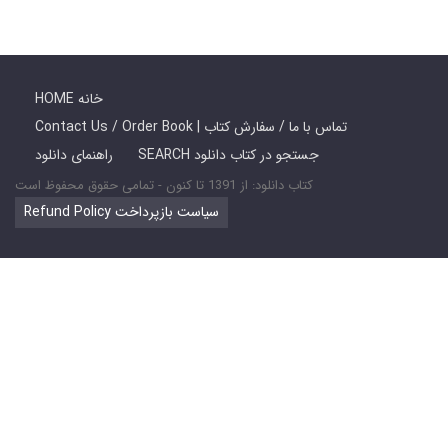
HOME خانه
Contact Us / Order Book | تماس با ما / سفارش کتاب
SEARCH جستجو در کتاب دانلود
راهنمای دانلود
کتاب دانلود: از 1391 تا کنون - تمامی حقوق محفوظ است
Refund Policy سیاست بازپرداخت