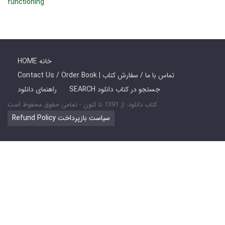
functioning
HOME خانه
Contact Us / Order Book | تماس با ما / سفارش کتاب
SEARCH جستجو در کتاب دانلود
راهنمای دانلود
کتاب دانلود: از 1391 تا کنون - تمامی حقوق محفوظ است
Refund Policy سیاست بازپرداخت