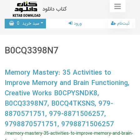
کتاب دانلود
ثبت‌نام
ورود
سبد خرید
0
B0CQ3398N7
Memory Mastery: 35 Activities to
Improve Memory and Brain Functioning,
Creative Works B0CPYSNDK8,
B0CQ3398N7, B0CQ4TKSNS, 979-
8870571751, 979-8871506257,
9798870571751, 9798871506257
/memory-mastery-35-activities-to-improve-memory-and-brain-