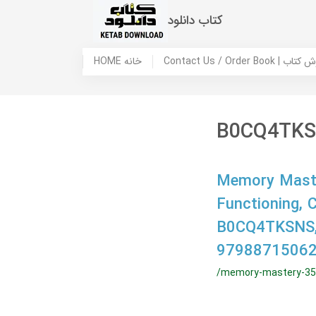
کتاب دانلود
 ما / سفارش کتاب
HOME خانه
B0CQ4TK
Memory Master
Functioning,
B0CQ4TKSNS,
9798871506
/memory-mastery-35-a