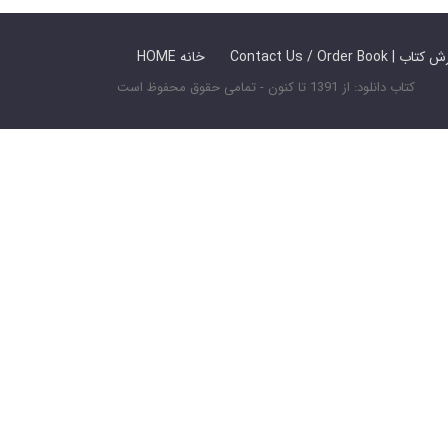
 ما / سفارش کتاب
HOME خانه
کتاب دانلود: از 1391 تا کنون - تمامی حقوق محفوظ است