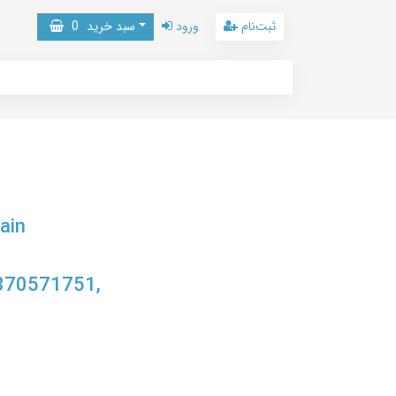
ثبت‌نام
ورود
سبد خرید
0
ain
870571751,