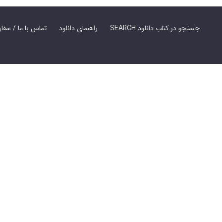
SEARCH جستجو در کتاب دانلود
راهنمای دانلود
Contact Us / Order Book | تماس با