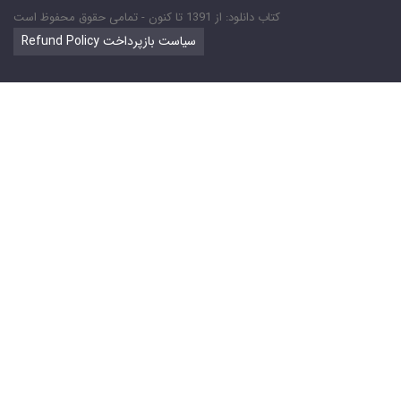
کتاب دانلود: از 1391 تا کنون - تمامی حقوق محفوظ است
Refund Policy سیاست بازپرداخت