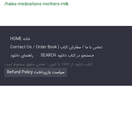
/hales-medications-mothers-milk
HOME خانه
Contact Us / Order Book | تماس با ما / سفارش کتاب
SEARCH جستجو در کتاب دانلود
راهنمای دانلود
کتاب دانلود: از 1391 تا کنون - تمامی حقوق محفوظ است
Refund Policy سیاست بازپرداخت