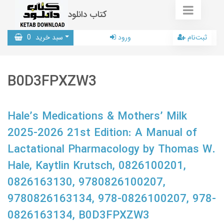
کتاب دانلود
ثبت‌نام
ورود
سبد خرید
0
B0D3FPXZW3
Hale’s Medications & Mothers’ Milk
2025-2026 21st Edition: A Manual of
Lactational Pharmacology by Thomas W.
Hale, Kaytlin Krutsch, 0826100201,
0826163130, 9780826100207,
9780826163134, 978-0826100207, 978-
0826163134, B0D3FPXZW3