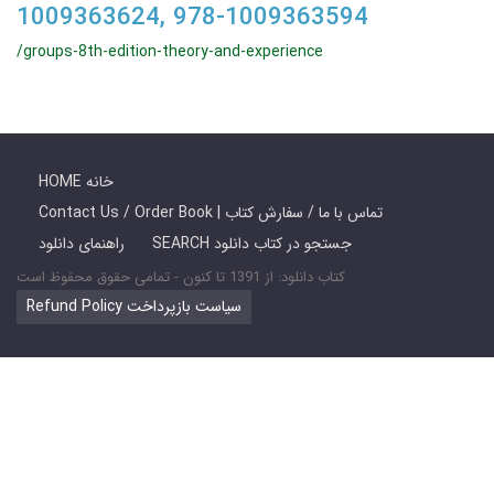
1009363624, 978-1009363594
/groups-8th-edition-theory-and-experience
HOME خانه
Contact Us / Order Book | تماس با ما / سفارش کتاب
SEARCH جستجو در کتاب دانلود
راهنمای دانلود
کتاب دانلود: از 1391 تا کنون - تمامی حقوق محفوظ است
Refund Policy سیاست بازپرداخت