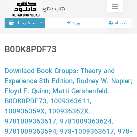
کتاب دانلود
ثبت‌نام
ورود
سبد خرید
0
B0DK8PDF73
Downlaod Book Groups: Theory and
Experience 8th Edition, Rodney W. Napier;
Floyd F. Quinn; Matti Gershenfeld,
B0DK8PDF73, 1009363611,
100936359X, 100936362X,
9781009363617, 9781009363624,
9781009363594, 978-1009363617, 978-