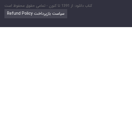
کتاب دانلود: از 1391 تا کنون - تمامی حقوق محفوظ است
Refund Policy سیاست بازپرداخت