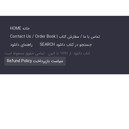
HOME خانه
Contact Us / Order Book | تماس با ما / سفارش کتاب
SEARCH جستجو در کتاب دانلود
راهنمای دانلود
کتاب دانلود: از 1391 تا کنون - تمامی حقوق محفوظ است
Refund Policy سیاست بازپرداخت