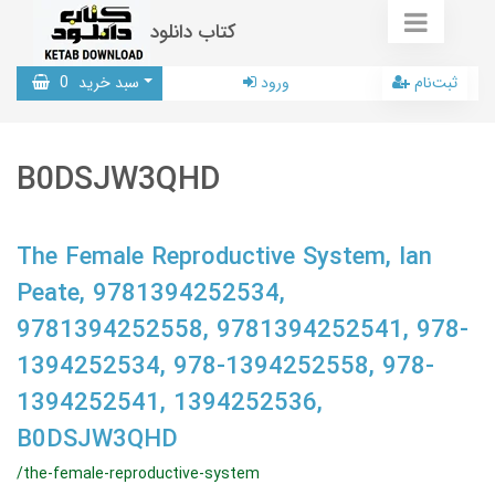
کتاب دانلود
ثبت‌نام
ورود
سبد خرید
0
B0DSJW3QHD
The Female Reproductive System, Ian
Peate, 9781394252534,
9781394252558, 9781394252541, 978-
1394252534, 978-1394252558, 978-
1394252541, 1394252536,
B0DSJW3QHD
/the-female-reproductive-system