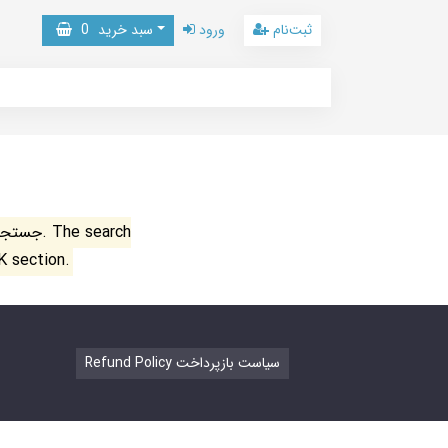
ثبت‌نام
ورود
سبد خرید
0
جستجو ن
K section.
Refund Policy سیاست بازپرداخت