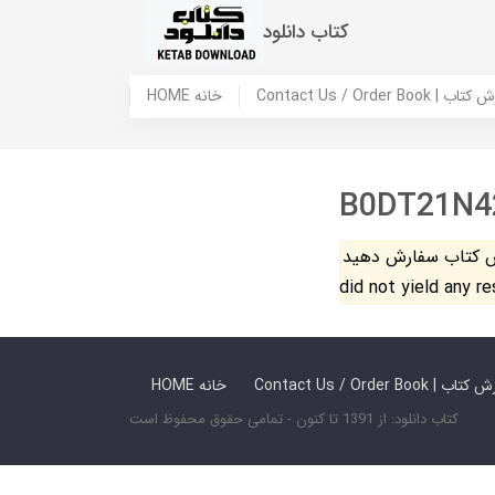
کتاب دانلود
 ما / سفارش کتاب
HOME خانه
B0DT21N4
فارش دهید. The search
did not yield any r
 ما / سفارش کتاب
HOME خانه
کتاب دانلود: از 1391 تا کنون - تمامی حقوق محفوظ است