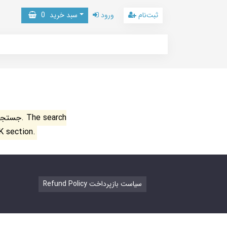
ثبت‌نام
ورود
سبد خرید
0
جستجو ن
K section.
Refund Policy سیاست بازپرداخت