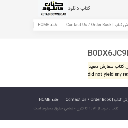
کتاب دانلود
 ما / سفارش کتاب
HOME خانه
B0DX6JC9
فارش دهید. The search
did not yield any r
 ما / سفارش کتاب
HOME خانه
کتاب دانلود: از 1391 تا کنون - تمامی حقوق محفوظ است